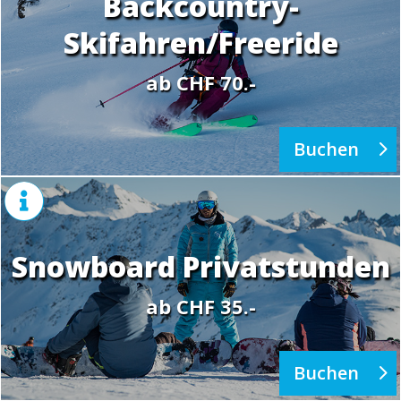
Backcountry-
Skifahren/Freeride
ab CHF 70.-
Buchen

Snowboard Privatstunden
ab CHF 35.-
Buchen