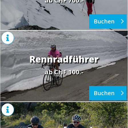
ab CHF 700.-
Buchen

Rennradführer
ab CHF 100.-
Buchen
