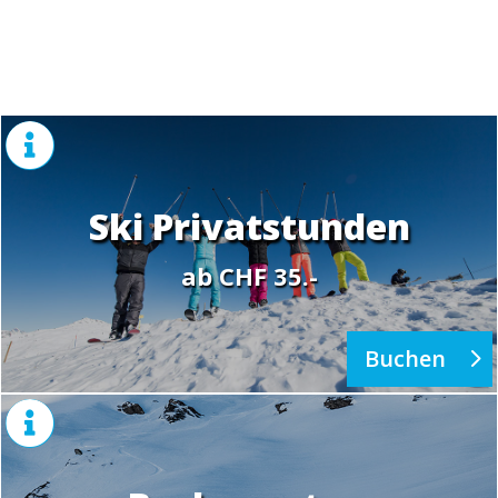

Ski Privatstunden
ab CHF 35.-
Buchen
