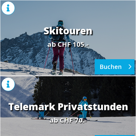

Skitouren
ab CHF 105.-
Buchen

Telemark Privatstunden
ab CHF 70.-