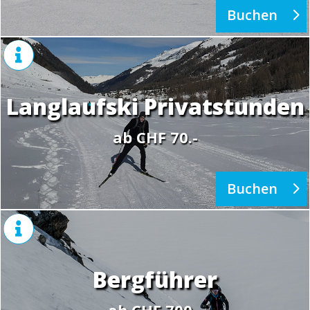
Buchen

Langlaufski Privatstunden
ab CHF 70.-
Buchen

Bergführer