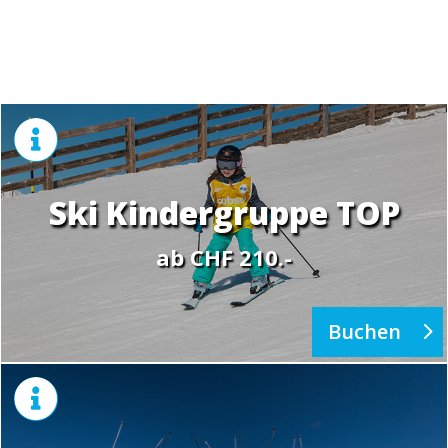

Ski Kindergruppe TOP
ab CHF 210.-
Buchen
