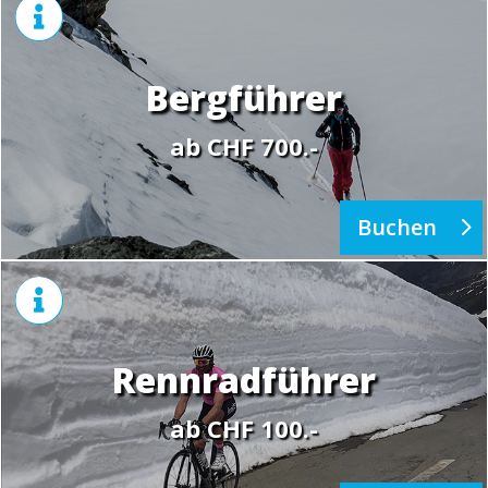

Bergführer
ab CHF 700.-
Buchen

Rennradführer
ab CHF 100.-