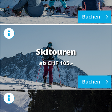
Buchen

Skitouren
ab CHF 105.-
Buchen
