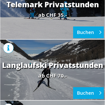
Telemark Privatstunden
ab CHF 35.-
Buchen

Langlaufski Privatstunden
ab CHF 70.-
Buchen