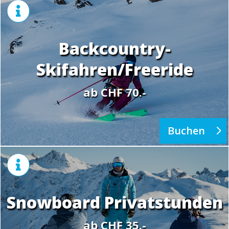

Backcountry-
Skifahren/Freeride
ab CHF 70.-
Buchen

Snowboard Privatstunden
ab CHF 35.-