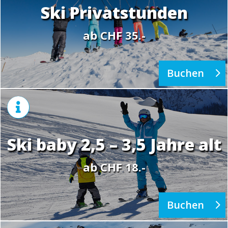
Ski Privatstunden
ab CHF 35.-
Buchen

Ski baby 2,5 – 3,5 Jahre alt
ab CHF 18.-
Buchen