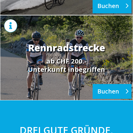
Buchen

Rennradstrecke
ab CHF 200.-
Unterkunft inbegriffen
Buchen
DREI GUTE GRÜNDE,