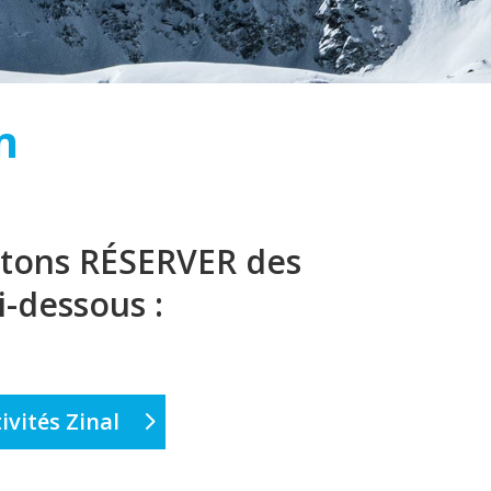
n
outons RÉSERVER des
i-dessous :
ivités Zinal